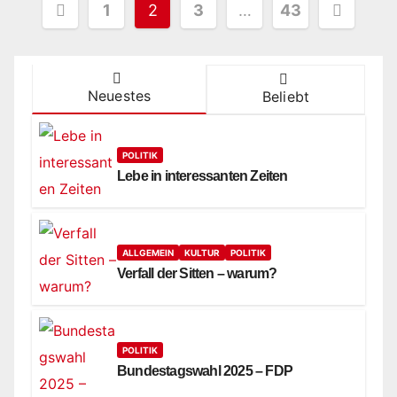
Seitennummerierung
1
2
3
…
43
der
Beiträge
Neuestes
Beliebt
POLITIK
Lebe in interessanten Zeiten
ALLGEMEIN
KULTUR
POLITIK
Verfall der Sitten – warum?
POLITIK
Bundestagswahl 2025 – FDP