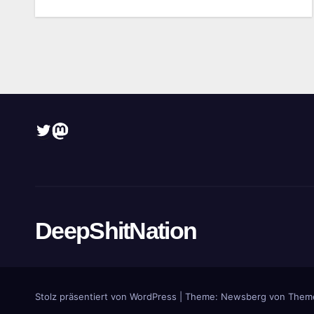
Twitter
Mastodon
DeepShitNation
Stolz präsentiert von WordPress
|
Theme:
Newsberg
von
Them