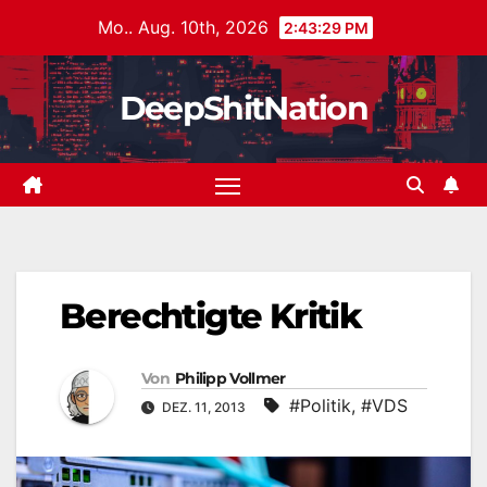
Zum
Mo.. Aug. 10th, 2026
2:43:30 PM
Inhalt
springen
DeepShitNation
Berechtigte Kritik
Von
Philipp Vollmer
#Politik
,
#VDS
DEZ. 11, 2013