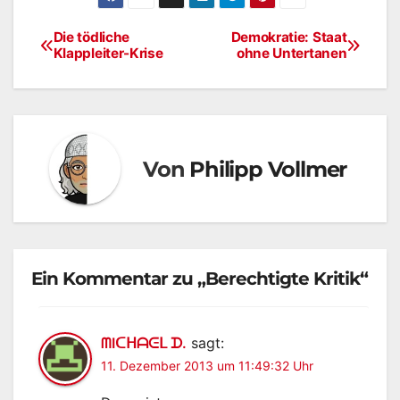
Die tödliche
Demokratie: Staat
Beitragsnavigation
Klappleiter-Krise
ohne Untertanen
Von
Philipp Vollmer
Ein Kommentar zu „Berechtigte Kritik“
ᗰIᑕᕼᗩᕮᒪ ᗪ.
sagt:
11. Dezember 2013 um 11:49:32 Uhr