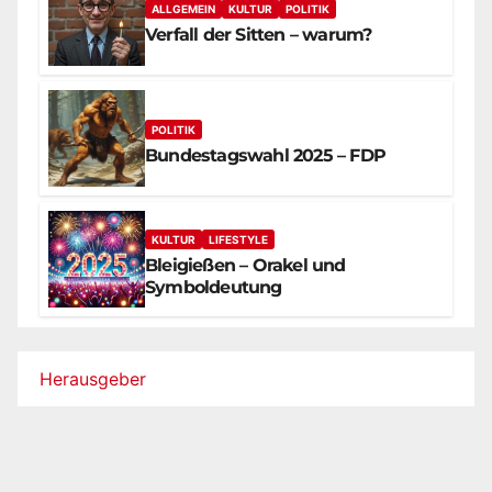
ALLGEMEIN
KULTUR
POLITIK
Verfall der Sitten – warum?
POLITIK
Bundestagswahl 2025 – FDP
KULTUR
LIFESTYLE
Bleigießen – Orakel und
Symboldeutung
Herausgeber