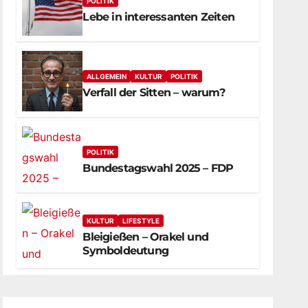
POLITIK
Lebe in interessanten Zeiten
ALLGEMEIN
KULTUR
POLITIK
Verfall der Sitten – warum?
POLITIK
Bundestagswahl 2025 – FDP
KULTUR
LIFESTYLE
Bleigießen – Orakel und
Symboldeutung