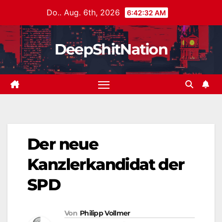
Zum
Do.. Aug. 6th, 2026
6:42:32 AM
Inhalt
springen
DeepShitNation
Der neue
Kanzlerkandidat der
SPD
Von
Philipp Vollmer