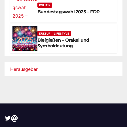
POLITIK
Bundestagswahl 2025 – FDP
KULTUR
LIFESTYLE
Bleigießen – Orakel und
Symboldeutung
Herausgeber
Twitter
Mastodon