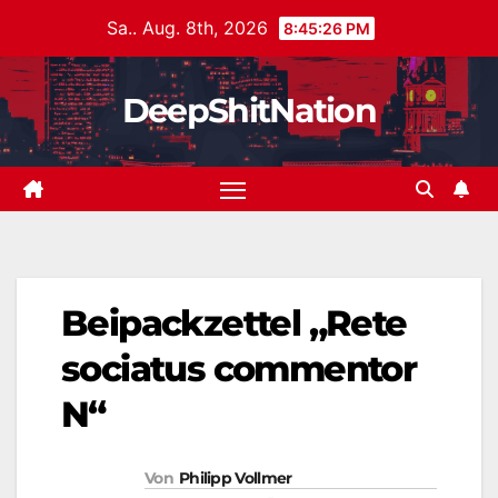
Zum
Sa.. Aug. 8th, 2026
8:45:27 PM
Inhalt
springen
DeepShitNation
Beipackzettel „Rete
sociatus commentor
N“
Von
Philipp Vollmer