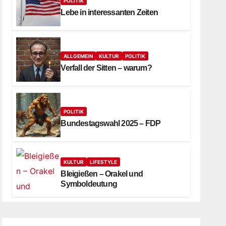
POLITIK
Lebe in interessanten Zeiten
ALLGEMEIN
KULTUR
POLITIK
Verfall der Sitten – warum?
POLITIK
Bundestagswahl 2025 – FDP
KULTUR
LIFESTYLE
Bleigießen – Orakel und
Symboldeutung