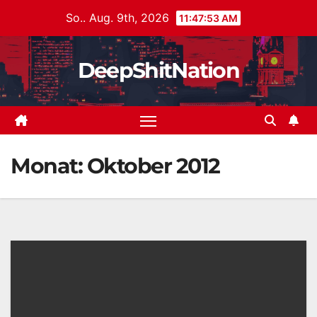
Zum
So.. Aug. 9th, 2026
11:47:53 AM
Inhalt
springen
DeepShitNation
Monat:
Oktober 2012