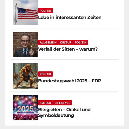
POLITIK
Lebe in interessanten Zeiten
ALLGEMEIN
KULTUR
POLITIK
Verfall der Sitten – warum?
POLITIK
Bundestagswahl 2025 – FDP
KULTUR
LIFESTYLE
Bleigießen – Orakel und
Symboldeutung