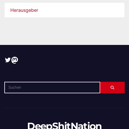
Herausgeber
Twitter
Mastodon
DeepShitNation