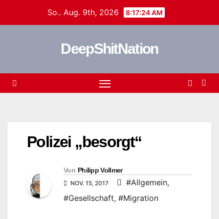
Zum
So.. Aug. 9th, 2026
8:17:24 AM
Inhalt
springen
DeepShitNation
Polizei „besorgt“
Von
Philipp Vollmer
#Allgemein
,
NOV. 15, 2017
#Gesellschaft
,
#Migration