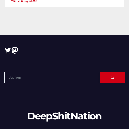
Herausgeber
Twitter
Mastodon
DeepShitNation