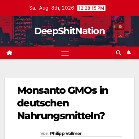
Zum
Sa.. Aug. 8th, 2026
12:28:15 PM
Inhalt
springen
DeepShitNation
Monsanto GMOs in
deutschen
Nahrungsmitteln?
Von
Philipp Vollmer