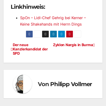
Linkhinweis:
SpOn – Lidl-Chef Gehrig bei Kerner –
Keine Shakehands mit Herrn Dings
Der neue
Zyklon Nargis in Burma
Beitragsnavigation
Kanzlerkandidat der
SPD
Von
Philipp Vollmer