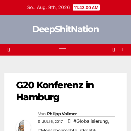
Zum
So.. Aug. 9th, 2026
11:43:00 AM
Inhalt
springen
DeepShitNation
G20 Konferenz in
Hamburg
Von
Philipp Vollmer
#Globalisierung
,
JULI 6, 2017
#Menschenrechte
,
#Politik
,