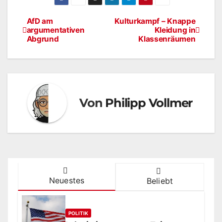
AfD am
Kulturkampf – Knappe
Beitragsnavigation
argumentativen
Kleidung in
Abgrund
Klassenräumen
Von
Philipp Vollmer
Neuestes
Beliebt
POLITIK