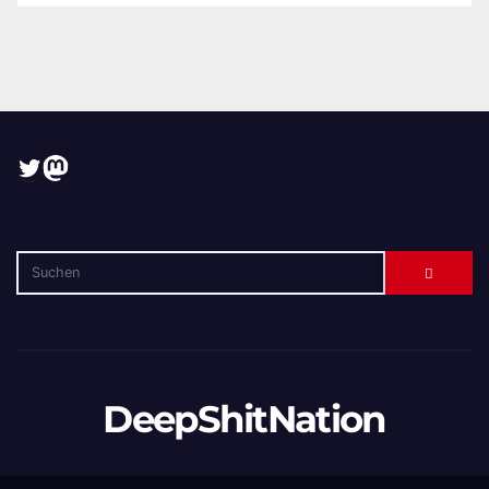
Twitter
Mastodon
DeepShitNation