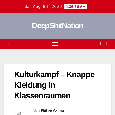
Zum
Sa.. Aug. 8th, 2026
4:35:36 AM
Inhalt
springen
DeepShitNation
Kulturkampf – Knappe
Kleidung in
Klassenräumen
Von
Philipp Vollmer