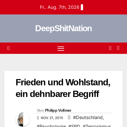
Zum
Fr.. Aug. 7th, 2026
Inhalt
springen
DeepShitNation
Frieden und Wohlstand,
ein dehnbarer Begriff
Von
Philipp Vollmer
#Deutschland
,
NOV. 21, 2015
#Psychologie
,
#SPD
,
#Terrorismus