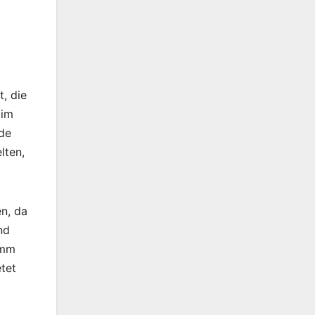
, die
 im
rde
lten,
n, da
nd
amm
etet