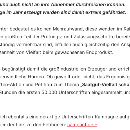
und auch nicht an ihre Abnehmer durchreichen können.
ge im Jahr erzeugt werden sind damit extrem gefährdet.
züchter bedeutet es keinen Mehraufwand, diese wenden im R
 größten Teil der Prüfungs- und Zulassungsschritte bereit
ständig vermehrbar sind, erfüllen auch gleichzeitig den An
enheit von Vielfalt beim gewachsenen Endprodukt.
ie begünstigt damit die großindustriellen Erzeuger und erric
berwindliche Hürden. Ob gewollt oder nicht, das Ergebnis g
iften-Aktion und Petition zum Thema „
Saatgut-Vielfalt sch
 Stunden die ersten 50.000 Unterschriften eingesammelt un
ch ebenfalls eine derartige Unterschriften-Kampagne aufg
er der Link zu den Petitionen:
campact.de –