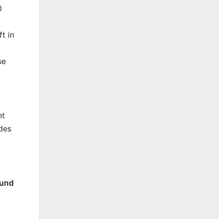
0
t in
se
nt
des
 und