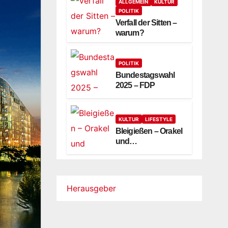
ALLGEMEIN
KULTUR
POLITIK
Verfall der Sitten –
warum?
POLITIK
Bundestagswahl
2025 – FDP
KULTUR
LIFESTYLE
Bleigießen – Orakel
und
Symboldeutung
Herausgeber