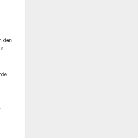
n den
on
rde
e