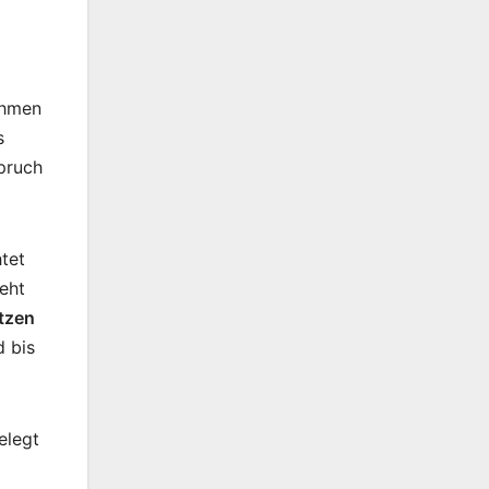
ahmen
s
spruch
htet
eht
ützen
d bis
elegt