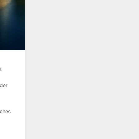
z
oder
iches