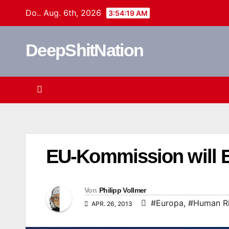
Zum
Do.. Aug. 6th, 2026
3:54:20 AM
Inhalt
springen
DeepShitNation
EU-Kommission will E
Von
Philipp Vollmer
#Europa
,
#Human Ri
APR. 26, 2013