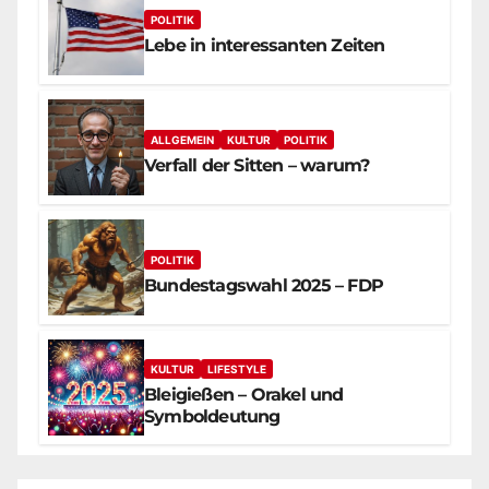
POLITIK
Lebe in interessanten Zeiten
ALLGEMEIN
KULTUR
POLITIK
Verfall der Sitten – warum?
POLITIK
Bundestagswahl 2025 – FDP
KULTUR
LIFESTYLE
Bleigießen – Orakel und
Symboldeutung