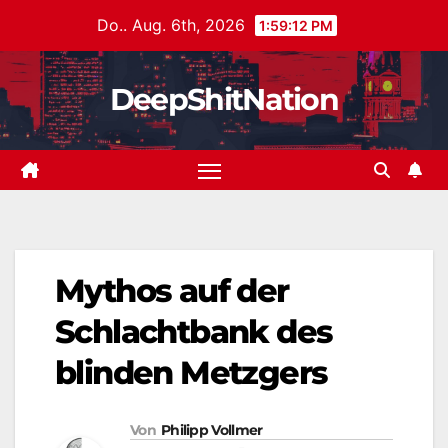
Zum
Do.. Aug. 6th, 2026
1:59:13 PM
Inhalt
springen
DeepShitNation
Mythos auf der
Schlachtbank des
blinden Metzgers
Von
Philipp Vollmer