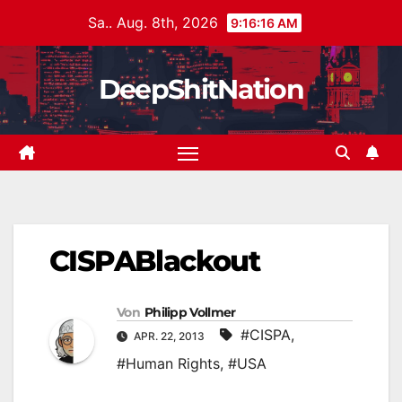
Zum
Sa.. Aug. 8th, 2026
9:16:16 AM
Inhalt
springen
DeepShitNation
CISPABlackout
Von
Philipp Vollmer
#CISPA
,
APR. 22, 2013
#Human Rights
,
#USA