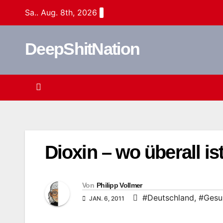
Zum
Sa.. Aug. 8th, 2026
Inhalt
springen
DeepShitNation
Dioxin – wo überall is
Von
Philipp Vollmer
#Deutschland
,
#Gesu
JAN. 6, 2011