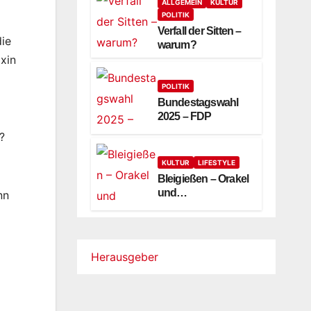
ALLGEMEIN
KULTUR
POLITIK
Verfall der Sitten –
die
warum?
oxin
POLITIK
Bundestagswahl
2025 – FDP
?
KULTUR
LIFESTYLE
Bleigießen – Orakel
und
nn
Symboldeutung
Herausgeber