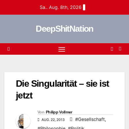
Zum
Sa.. Aug. 8th, 2026
Inhalt
springen
DeepShitNation
Die Singularität – sie ist
jetzt
Von
Philipp Vollmer
#Gesellschaft
,
AUG. 22, 2013
#Philosophie
,
#Politik