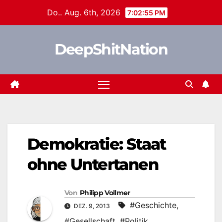
Zum
Do.. Aug. 6th, 2026
7:02:55 PM
Inhalt
springen
DeepShitNation
Demokratie: Staat
ohne Untertanen
Von
Philipp Vollmer
#Geschichte
,
DEZ. 9, 2013
#Gesellschaft
,
#Politik