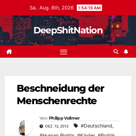
Zum
Sa.. Aug. 8th, 2026
1:54:20 AM
Inhalt
springen
DeepShitNation
Beschneidung der
Menschenrechte
Von
Philipp Vollmer
#Deutschland
,
DEZ. 12, 2012
#Human Rights
,
#Kinder
,
#Politik