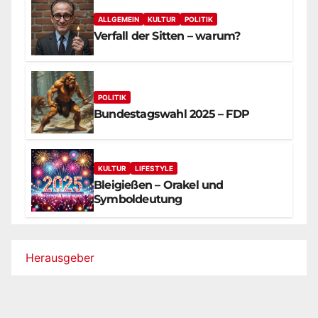
ALLGEMEIN
KULTUR
POLITIK
Verfall der Sitten – warum?
POLITIK
Bundestagswahl 2025 – FDP
KULTUR
LIFESTYLE
Bleigießen – Orakel und
Symboldeutung
Herausgeber