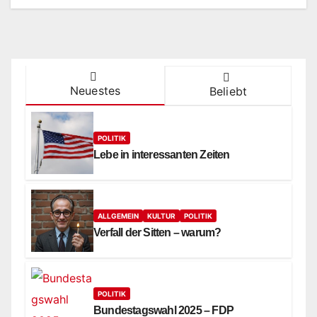
Neuestes
Beliebt
POLITIK
Lebe in interessanten Zeiten
ALLGEMEIN
KULTUR
POLITIK
Verfall der Sitten – warum?
POLITIK
Bundestagswahl 2025 – FDP