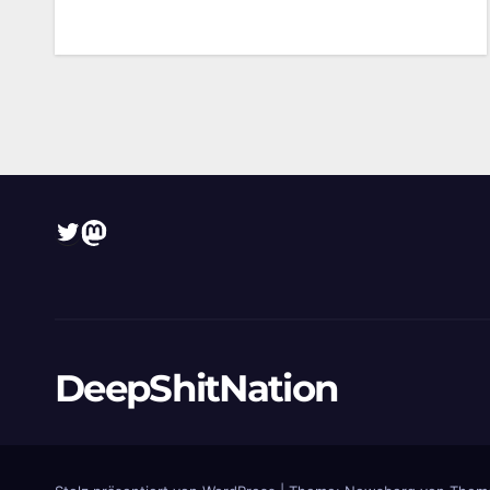
Twitter
Mastodon
DeepShitNation