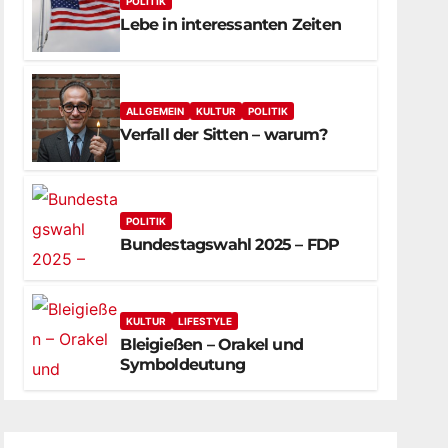
POLITIK
Lebe in interessanten Zeiten
ALLGEMEIN
KULTUR
POLITIK
Verfall der Sitten – warum?
POLITIK
Bundestagswahl 2025 – FDP
KULTUR
LIFESTYLE
Bleigießen – Orakel und
Symboldeutung