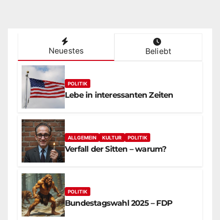
Neuestes
Beliebt
POLITIK
Lebe in interessanten Zeiten
ALLGEMEIN
KULTUR
POLITIK
Verfall der Sitten – warum?
POLITIK
Bundestagswahl 2025 – FDP