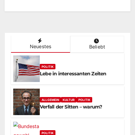
Neuestes
Beliebt
POLITIK
Lebe in interessanten Zeiten
ALLGEMEIN
KULTUR
POLITIK
Verfall der Sitten – warum?
POLITIK