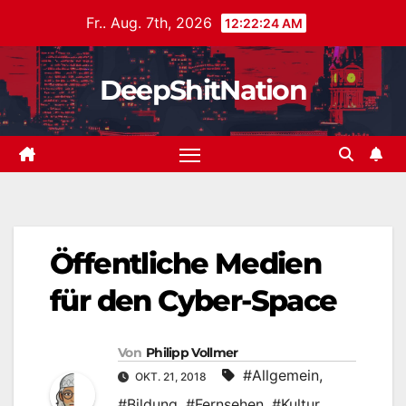
Zum
Fr.. Aug. 7th, 2026
12:22:24 AM
Inhalt
springen
DeepShitNation
Öffentliche Medien
für den Cyber-Space
Von
Philipp Vollmer
#Allgemein
,
OKT. 21, 2018
#Bildung
,
#Fernsehen
,
#Kultur
,