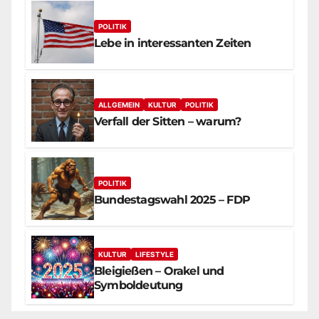
POLITIK
Lebe in interessanten Zeiten
ALLGEMEIN
KULTUR
POLITIK
Verfall der Sitten – warum?
POLITIK
Bundestagswahl 2025 – FDP
KULTUR
LIFESTYLE
Bleigießen – Orakel und
Symboldeutung