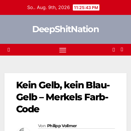
Zum
So.. Aug. 9th, 2026
11:25:43 PM
Inhalt
springen
DeepShitNation
Kein Gelb, kein Blau-
Gelb – Merkels Farb-
Code
Von
Philipp Vollmer