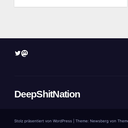
Twitter
Mastodon
DeepShitNation
Stolz präsentiert von WordPress
|
Theme:
Newsberg
von
Them