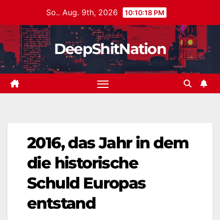
Zum
So.. Aug. 9th, 2026
10:10:18 PM
Inhalt
springen
DeepShitNation
2016, das Jahr in dem
die historische
Schuld Europas
entstand