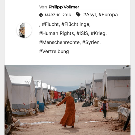
Von
Philipp Vollmer
#Asyl
,
#Europa
MÄRZ 10, 2016
,
#Flucht
,
#Flüchtlinge
,
#Human Rights
,
#ISIS
,
#Krieg
,
#Menschenrechte
,
#Syrien
,
#Vertreibung