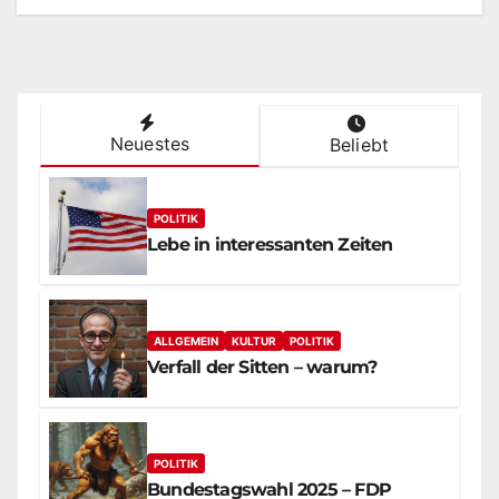
Neuestes
Beliebt
POLITIK
Lebe in interessanten Zeiten
ALLGEMEIN
KULTUR
POLITIK
Verfall der Sitten – warum?
POLITIK
Bundestagswahl 2025 – FDP