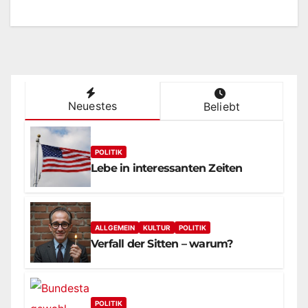
Neuestes
Beliebt
POLITIK
Lebe in interessanten Zeiten
ALLGEMEIN
KULTUR
POLITIK
Verfall der Sitten – warum?
POLITIK