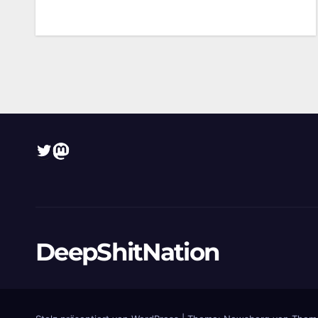
Twitter
Mastodon
DeepShitNation