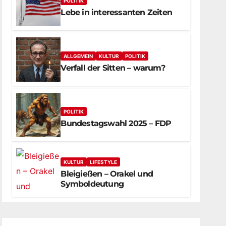
POLITIK
Lebe in interessanten Zeiten
ALLGEMEIN
KULTUR
POLITIK
Verfall der Sitten – warum?
POLITIK
Bundestagswahl 2025 – FDP
KULTUR
LIFESTYLE
Bleigießen – Orakel und
Symboldeutung