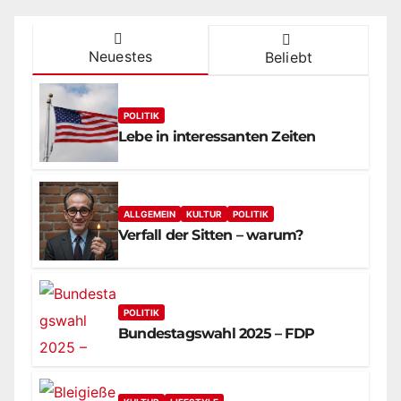
Neuestes
Beliebt
POLITIK
Lebe in interessanten Zeiten
ALLGEMEIN
KULTUR
POLITIK
Verfall der Sitten – warum?
POLITIK
Bundestagswahl 2025 – FDP