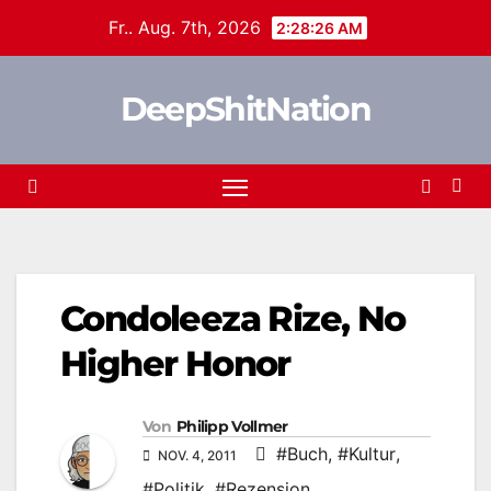
Zum
Fr.. Aug. 7th, 2026
2:28:27 AM
Inhalt
springen
DeepShitNation
Condoleeza Rize, No
Higher Honor
Von
Philipp Vollmer
#Buch
,
#Kultur
,
NOV. 4, 2011
#Politik
,
#Rezension